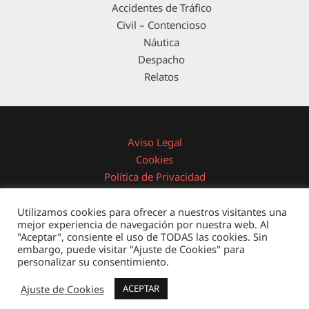
Accidentes de Tráfico
Civil – Contencioso
Náutica
Despacho
Relatos
Aviso Legal
Cookies
Política de Privacidad
Área Privada
Utilizamos cookies para ofrecer a nuestros visitantes una
mejor experiencia de navegación por nuestra web. Al
"Aceptar", consiente el uso de TODAS las cookies. Sin
embargo, puede visitar "Ajuste de Cookies" para
Copyright © 2026 Domingo Núñez & Asociados - Abogados
personalizar su consentimiento.
Diseñado y Desarrollado por
SmartWeb
Ajuste de Cookies
ACEPTAR